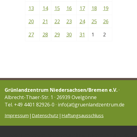
13
14
15
16
17
18
19
20
21
22
23
24
25
26
27
28
29
30
31
1
2
Grünlandzentrum Niedersachsen/Bremen e.V.
·
Albrecht-Thaer-Str. 1 · 26939 Ovelgönne
Tel. +49 4401 82926-0 · info(at)gruenlandzentrum.de
Impressum
Datenschutz
Haftungsausschluss
Cookies erleichtern die Bereitstellung unserer Dienste. Mit