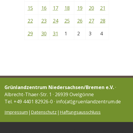
15
16
17
18
19
20
21
22
23
24
25
26
27
28
29
30
31
1
2
3
4
Grünlandzentrum Niedersachsen/Bremen e.V.
·
Albrecht-Thaer-Str. 1 · 26939 Ovelgönne
Tel. +49 4401 82926-0 · info(at)gruenlandzentrum.de
Impressum
Datenschutz
Haftungsausschluss
Cookies erleichtern die Bereitstellung unserer Dienste. Mit