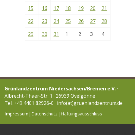
15
16
17
18
19
20
21
22
23
24
25
26
27
28
29
30
31
1
2
3
4
Grünlandzentrum Niedersachsen/Bremen e.V.
·
Albrecht-Thaer-Str. 1 · 26939 Ovelgönne
Tel. +49 4401 82926-0 · info(at)gruenlandzentrum.de
Impressum
Datenschutz
Haftungsausschluss
Cookies erleichtern die Bereitstellung unserer Dienste. Mit