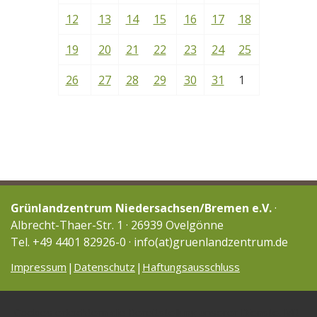
12
13
14
15
16
17
18
19
20
21
22
23
24
25
26
27
28
29
30
31
1
Grünlandzentrum Niedersachsen/Bremen e.V.
·
Albrecht-Thaer-Str. 1 · 26939 Ovelgönne
Tel. +49 4401 82926-0 · info(at)gruenlandzentrum.de
Impressum
Datenschutz
Haftungsausschluss
Cookies erleichtern die Bereitstellung unserer Dienste. Mit