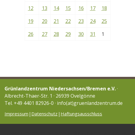
12
13
14
15
16
17
18
19
20
21
22
23
24
25
26
27
28
29
30
31
1
Grünlandzentrum Niedersachsen/Bremen e.V.
·
Albrecht-Thaer-Str. 1 · 26939 Ovelgönne
Tel. +49 4401 82926-0 · info(at)gruenlandzentrum.de
Impressum
Datenschutz
Haftungsausschluss
Cookies erleichtern die Bereitstellung unserer Dienste. Mit