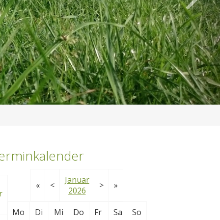
erminkalender
Januar
«
<
>
»
2026
Mo
Di
Mi
Do
Fr
Sa
So